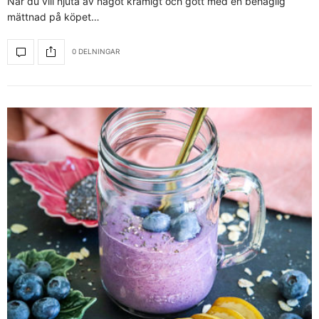
När du vill njuta av något krämigt och gott med en behaglig
mättnad på köpet…
0 DELNINGAR