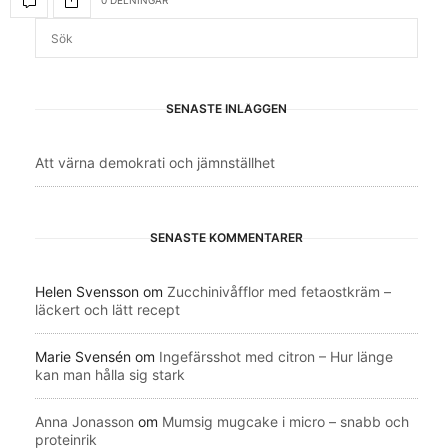
SENASTE INLÄGGEN
Att värna demokrati och jämnställhet
SENASTE KOMMENTARER
Helen Svensson
om
Zucchinivåfflor med fetaostkräm –
läckert och lätt recept
Marie Svensén
om
Ingefärsshot med citron – Hur länge
kan man hålla sig stark
Anna Jonasson
om
Mumsig mugcake i micro – snabb och
proteinrik