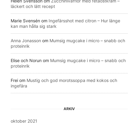
Helen Svensson
om
Zucchinivåfflor med fetaostkräm –
läckert och lätt recept
Marie Svensén
om
Ingefärsshot med citron – Hur länge
kan man hålla sig stark
Anna Jonasson
om
Mumsig mugcake i micro – snabb och
proteinrik
Elise och Norun
om
Mumsig mugcake i micro – snabb och
proteinrik
Frei
om
Mustig och god morotssoppa med kokos och
ingefära
ARKIV
oktober 2021