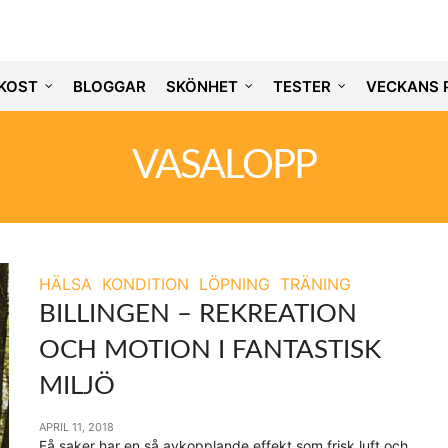
KOST
BLOGGAR
SKÖNHET
TESTER
VECKANS 
VASALOPP
HÄLSA
KONDITION
LÖPNING
TRÄNING
BILLINGEN – REKREATION
OCH MOTION I FANTASTISK
MILJÖ
APRIL 11, 2018
Få saker har en så avkopplande effekt som frisk luft och