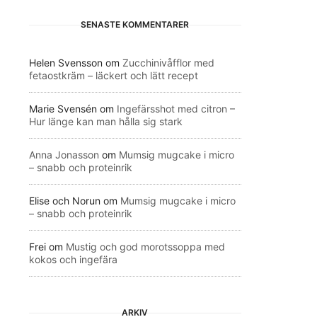
SENASTE KOMMENTARER
Helen Svensson
om
Zucchinivåfflor med
fetaostkräm – läckert och lätt recept
Marie Svensén
om
Ingefärsshot med citron –
Hur länge kan man hålla sig stark
Anna Jonasson
om
Mumsig mugcake i micro
– snabb och proteinrik
Elise och Norun
om
Mumsig mugcake i micro
– snabb och proteinrik
Frei
om
Mustig och god morotssoppa med
kokos och ingefära
ARKIV