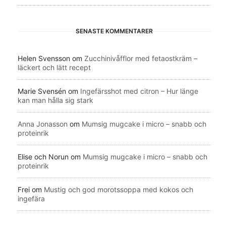
SENASTE KOMMENTARER
Helen Svensson
om
Zucchinivåfflor med fetaostkräm –
läckert och lätt recept
Marie Svensén
om
Ingefärsshot med citron – Hur länge
kan man hålla sig stark
Anna Jonasson
om
Mumsig mugcake i micro – snabb och
proteinrik
Elise och Norun
om
Mumsig mugcake i micro – snabb och
proteinrik
Frei
om
Mustig och god morotssoppa med kokos och
ingefära