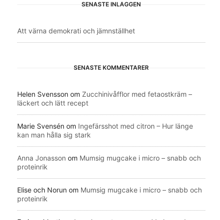
SENASTE INLÄGGEN
Att värna demokrati och jämnställhet
SENASTE KOMMENTARER
Helen Svensson
om
Zucchinivåfflor med fetaostkräm –
läckert och lätt recept
Marie Svensén
om
Ingefärsshot med citron – Hur länge
kan man hålla sig stark
Anna Jonasson
om
Mumsig mugcake i micro – snabb och
proteinrik
Elise och Norun
om
Mumsig mugcake i micro – snabb och
proteinrik