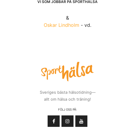
VI SOM JOBBAR PÅ SPORTHÄLSA
&
Oskar Lindholm
- vd.
Sveriges bästa hälsotidning—
allt om hälsa och träning!
FÖLJ OSS PÅ: