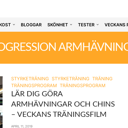
KOST
BLOGGAR
SKÖNHET
TESTER
VECKANS 
OGRESSION ARMHÄVNIN
STYRKETRÄNING
STYRKETRÄNING
TRÄNING
TRÄNINGSPROGRAM
TRÄNINGSPROGRAM
LÄR DIG GÖRA
ARMHÄVNINGAR OCH CHINS
– VECKANS TRÄNINGSFILM
APRIL 11, 2019