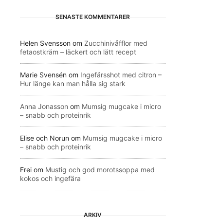
SENASTE KOMMENTARER
Helen Svensson
om
Zucchinivåfflor med
fetaostkräm – läckert och lätt recept
Marie Svensén
om
Ingefärsshot med citron –
Hur länge kan man hålla sig stark
Anna Jonasson
om
Mumsig mugcake i micro
– snabb och proteinrik
Elise och Norun
om
Mumsig mugcake i micro
– snabb och proteinrik
Frei
om
Mustig och god morotssoppa med
kokos och ingefära
ARKIV