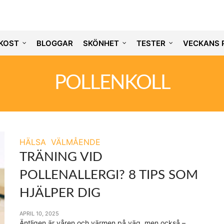
KOST
BLOGGAR
SKÖNHET
TESTER
VECKANS 
POLLENKOLL
HÄLSA
VÄLMÅENDE
TRÄNING VID
POLLENALLERGI? 8 TIPS SOM
HJÄLPER DIG
APRIL 10, 2025
Äntligen är våren och värmen på väg, men också –