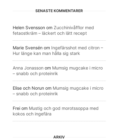
SENASTE KOMMENTARER
Helen Svensson
om
Zucchinivåfflor med
fetaostkräm – läckert och lätt recept
Marie Svensén
om
Ingefärsshot med citron –
Hur länge kan man hålla sig stark
Anna Jonasson
om
Mumsig mugcake i micro
– snabb och proteinrik
Elise och Norun
om
Mumsig mugcake i micro
– snabb och proteinrik
Frei
om
Mustig och god morotssoppa med
kokos och ingefära
ARKIV