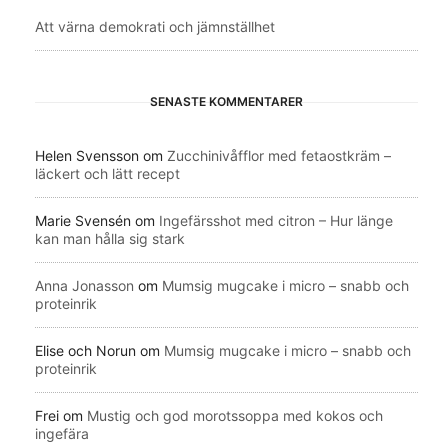
Att värna demokrati och jämnställhet
SENASTE KOMMENTARER
Helen Svensson
om
Zucchinivåfflor med fetaostkräm –
läckert och lätt recept
Marie Svensén
om
Ingefärsshot med citron – Hur länge
kan man hålla sig stark
Anna Jonasson
om
Mumsig mugcake i micro – snabb och
proteinrik
Elise och Norun
om
Mumsig mugcake i micro – snabb och
proteinrik
Frei
om
Mustig och god morotssoppa med kokos och
ingefära