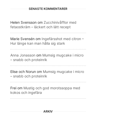
SENASTE KOMMENTARER
Helen Svensson
om
Zucchinivåfflor med
fetaostkräm – läckert och lätt recept
Marie Svensén
om
Ingefärsshot med citron –
Hur länge kan man hålla sig stark
Anna Jonasson
om
Mumsig mugcake i micro
– snabb och proteinrik
Elise och Norun
om
Mumsig mugcake i micro
– snabb och proteinrik
Frei
om
Mustig och god morotssoppa med
kokos och ingefära
ARKIV