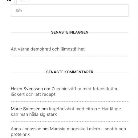
SENASTE INLÄGGEN
Att värna demokrati och jämnställhet
SENASTE KOMMENTARER
Helen Svensson
om
Zucchinivåfflor med fetaostkräm –
läckert och lätt recept
Marie Svensén
om
Ingefärsshot med citron – Hur länge
kan man hålla sig stark
Anna Jonasson
om
Mumsig mugcake i micro – snabb och
proteinrik