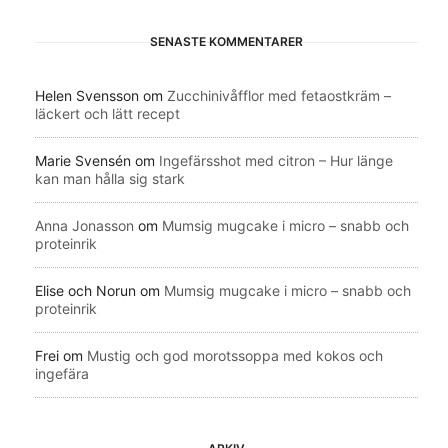
SENASTE KOMMENTARER
Helen Svensson
om
Zucchinivåfflor med fetaostkräm –
läckert och lätt recept
Marie Svensén
om
Ingefärsshot med citron – Hur länge
kan man hålla sig stark
Anna Jonasson
om
Mumsig mugcake i micro – snabb och
proteinrik
Elise och Norun
om
Mumsig mugcake i micro – snabb och
proteinrik
Frei
om
Mustig och god morotssoppa med kokos och
ingefära