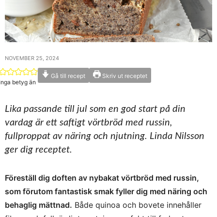
NOVEMBER 25, 2024
Gå till recept
Skriv ut receptet
Inga betyg än
Lika passande till jul som en god start på din
vardag är ett saftigt vörtbröd med russin,
fullproppat av näring och njutning. Linda Nilsson
ger dig receptet.
Föreställ dig doften av nybakat vörtbröd med russin,
som förutom fantastisk smak fyller dig med näring och
behaglig mättnad.
Både quinoa och bovete innehåller