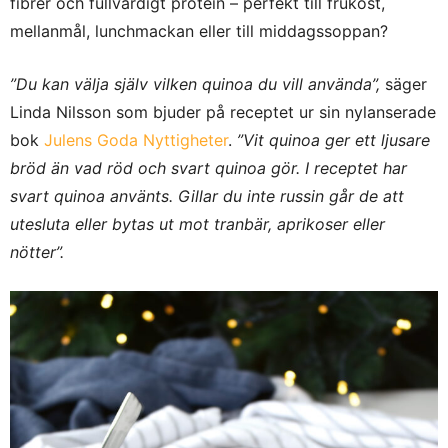
fibrer och fullvärdigt protein – perfekt till frukost,
mellanmål, lunchmackan eller till middagssoppan?
”Du kan välja själv vilken quinoa du vill använda”,
säger
Linda Nilsson som bjuder på receptet ur sin nylanserade
bok
Julens Goda Nyttigheter
.
”Vit quinoa ger ett ljusare
bröd än vad röd och svart quinoa gör. I receptet har
svart quinoa använts. Gillar du inte russin går de att
utesluta eller bytas ut mot tranbär, aprikoser eller
nötter”.