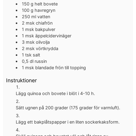
150
g
helt bovete
100
g
havregryn
250
ml
vatten
2
msk
chiafrön
1
msk
bakpulver
1
msk
äppelcidervinäger
3
msk
olivolja
2
msk
vörtkrydda
1
tsk
salt
0,5
dl
russin
1
msk
blandade frön till topping
Instruktioner
Lägg quinoa och bovete i blöt i 4-10 h.
Sätt ugnen på 200 grader (175 grader för varmluft).
Lägg ett bakplåtspapper i en liten sockerkaksform.