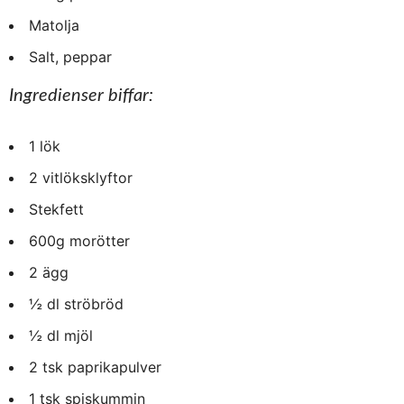
Matolja
Salt, peppar
Ingredienser biffar:
1 lök
2 vitlöksklyftor
Stekfett
600g morötter
2 ägg
½ dl ströbröd
½ dl mjöl
2 tsk paprikapulver
1 tsk spiskummin