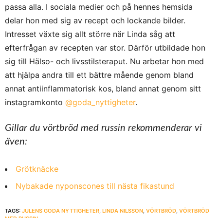
passa alla. I sociala medier och på hennes hemsida
delar hon med sig av recept och lockande bilder.
Intresset växte sig allt större när Linda såg att
efterfrågan av recepten var stor. Därför utbildade hon
sig till Hälso- och livsstilsteraput. Nu arbetar hon med
att hjälpa andra till ett bättre mående genom bland
annat antiinflammatorisk kos, bland annat genom sitt
instagramkonto
@goda_nyttigheter
.
Gillar du vörtbröd med russin rekommenderar vi
även:
Grötknäcke
Nybakade nyponscones till nästa fikastund
TAGS:
JULENS GODA NYTTIGHETER
,
LINDA NILSSON
,
VÖRTBRÖD
,
VÖRTBRÖD