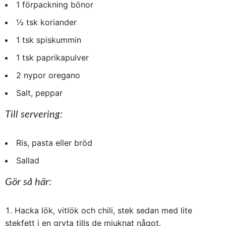
1 förpackning bönor
½ tsk koriander
1 tsk spiskummin
1 tsk paprikapulver
2 nypor oregano
Salt, peppar
Till servering:
Ris, pasta eller bröd
Sallad
Gör så här:
Hacka lök, vitlök och chili, stek sedan med lite
stekfett i en gryta tills de mjuknat något.