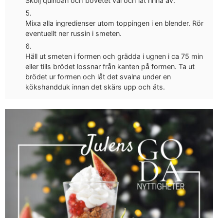
Skölj quinoan och bovetet väl och låt rinna av.
Mixa alla ingredienser utom toppingen i en blender. Rör
eventuellt ner russin i smeten.
Häll ut smeten i formen och grädda i ugnen i ca 75 min
eller tills brödet lossnar från kanten på formen. Ta ut
brödet ur formen och låt det svalna under en
kökshandduk innan det skärs upp och äts.