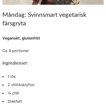
Måndag: Svinnsmart vegetarisk
färsgryta
Veganskt, glutenfritt
Ca 4 portioner
Ingredienser:
1 lök
2 vitlöksklyftor
¼ chili
Stekfett