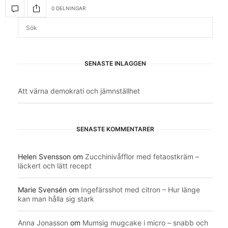
0 DELNINGAR
SENASTE INLÄGGEN
Att värna demokrati och jämnställhet
SENASTE KOMMENTARER
Helen Svensson
om
Zucchinivåfflor med fetaostkräm –
läckert och lätt recept
Marie Svensén
om
Ingefärsshot med citron – Hur länge
kan man hålla sig stark
Anna Jonasson
om
Mumsig mugcake i micro – snabb och