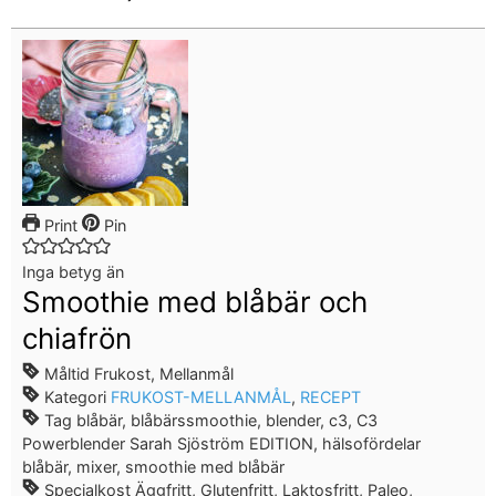
Print
Pin
Inga betyg än
Smoothie med blåbär och
chiafrön
Måltid
Frukost, Mellanmål
Kategori
FRUKOST-MELLANMÅL
,
RECEPT
Tag
blåbär, blåbärssmoothie, blender, c3, C3
Powerblender Sarah Sjöström EDITION, hälsofördelar
blåbär, mixer, smoothie med blåbär
Specialkost
Äggfritt, Glutenfritt, Laktosfritt, Paleo,