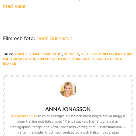
med kanel
Film och foto:
Derin Sunneson
TAGS:
BLÅBÄR
,
BLÅBÄRSSMOOTHIE
,
BLENDER
,
C3
,
C3 POWERBLENDER SARAH
SJÖSTRÖM EDITION
,
HÄLSOFÖRDELAR BLÅBÄR
,
MIXER
,
SMOOTHIE MED
BLÅBÄR
ANNA JONASSON
annajonasson.se
är en av Sveriges äldsta och mest inflytelserika bloggar
inom träning och hälsa, med 17 år på nacken. Här får du ta del av
träningspass, recept och Anna Jonassons vardag som 6-barnsmamma, 2
katter inräknade. Alltid med rörelseglädje och hälsa i fokus, utan