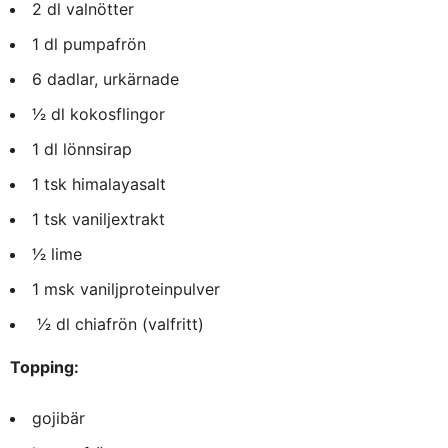
2 dl valnötter
1 dl pumpafrön
6 dadlar, urkärnade
1⁄2 dl kokosflingor
1 dl lönnsirap
1 tsk himalayasalt
1 tsk vaniljextrakt
1⁄2 lime
1 msk vaniljproteinpulver
1⁄2 dl chiafrön (valfritt)
Topping:
gojibär