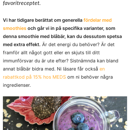
favoritreceptet.
Vi har tidigare berättat om generella
fördelar med
smoothies
och går vi in på specifika varianter, som
denna smoothie med blåbär, kan du dessutom spetsa
med extra effekt.
Är det energi du behöver? Är det
framför allt något gott eller en skjuts till ditt
immunförsvar du är ute efter? Sistnämnda kan bland
annat blåbär bidra med. Ni läsare får också
en
rabattkod på 15% hos MEDS
om ni behöver några
ingredienser.