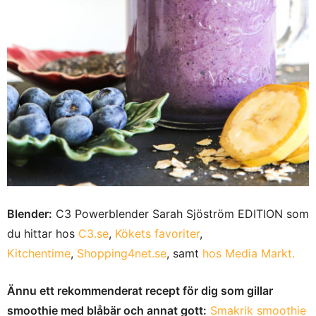
Blender:
C3 Powerblender Sarah Sjöström EDITION som
du hittar hos
C3.se
,
Kökets favoriter
,
Kitchentime
,
Shopping4net.se
, samt
hos Media Markt.
Ännu ett rekommenderat recept för dig som gillar
smoothie med blåbär och annat gott:
Smakrik smoothie