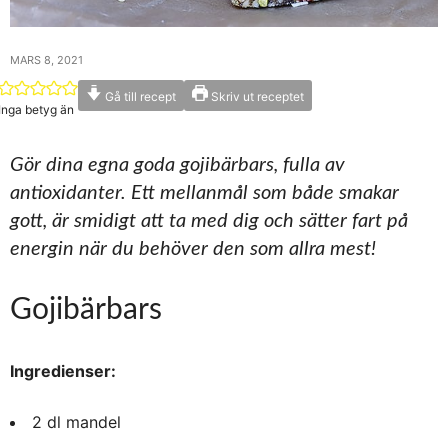
MARS 8, 2021
Gå till recept
Skriv ut receptet
Inga betyg än
Gör dina egna goda gojibärbars, fulla av
antioxidanter. Ett mellanmål som både smakar
gott, är smidigt att ta med dig och sätter fart på
energin när du behöver den som allra mest!
Gojibärbars
Ingredienser:
2 dl mandel