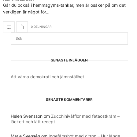
Går du också i hemmagyms-tankar, men är osäker på om det
verkligen är något för…
0 DELNINGAR
SENASTE INLÄGGEN
Att värna demokrati och jämnställhet
SENASTE KOMMENTARER
Helen Svensson
om
Zucchinivåfflor med fetaostkräm –
läckert och lätt recept
Marie Svensén
om
Ingefärsshot med citron – Hur länge