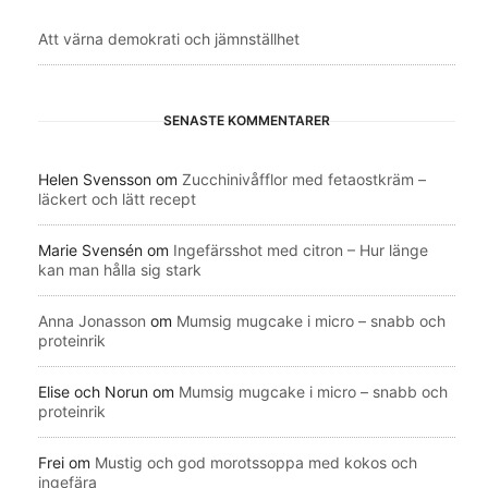
Att värna demokrati och jämnställhet
SENASTE KOMMENTARER
Helen Svensson
om
Zucchinivåfflor med fetaostkräm –
läckert och lätt recept
Marie Svensén
om
Ingefärsshot med citron – Hur länge
kan man hålla sig stark
Anna Jonasson
om
Mumsig mugcake i micro – snabb och
proteinrik
Elise och Norun
om
Mumsig mugcake i micro – snabb och
proteinrik
Frei
om
Mustig och god morotssoppa med kokos och
ingefära