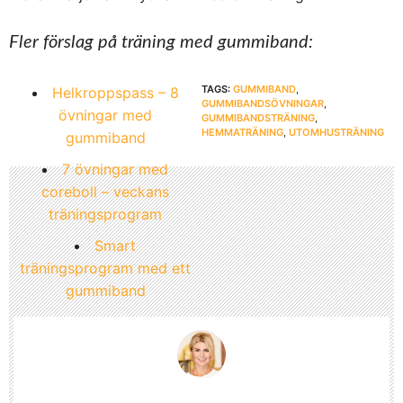
Fler förslag på träning med gummiband:
TAGS:
GUMMIBAND
,
Helkroppspass – 8
GUMMIBANDSÖVNINGAR
,
övningar med
GUMMIBANDSTRÄNING
,
HEMMATRÄNING
,
UTOMHUSTRÄNING
gummiband
7 övningar med
coreboll – veckans
träningsprogram
Smart
träningsprogram med ett
gummiband