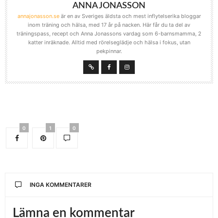
ANNA JONASSON
annajonasson.se
är en av Sveriges äldsta och mest inflytelserika bloggar
inom träning och hälsa, med 17 år på nacken. Här får du ta del av
träningspass, recept och Anna Jonassons vardag som 6-barnsmamma, 2
katter inräknade. Alltid med rörelseglädje och hälsa i fokus, utan
pekpinnar.
0
1
0
INGA KOMMENTARER
Lämna en kommentar