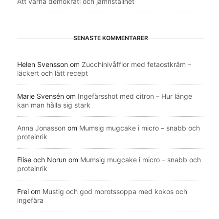
Att värna demokrati och jämnställhet
SENASTE KOMMENTARER
Helen Svensson
om
Zucchinivåfflor med fetaostkräm –
läckert och lätt recept
Marie Svensén
om
Ingefärsshot med citron – Hur länge
kan man hålla sig stark
Anna Jonasson
om
Mumsig mugcake i micro – snabb och
proteinrik
Elise och Norun
om
Mumsig mugcake i micro – snabb och
proteinrik
Frei
om
Mustig och god morotssoppa med kokos och
ingefära