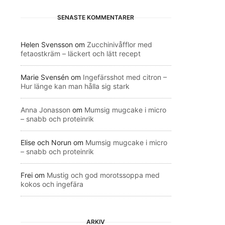
SENASTE KOMMENTARER
Helen Svensson
om
Zucchinivåfflor med
fetaostkräm – läckert och lätt recept
Marie Svensén
om
Ingefärsshot med citron –
Hur länge kan man hålla sig stark
Anna Jonasson
om
Mumsig mugcake i micro
– snabb och proteinrik
Elise och Norun
om
Mumsig mugcake i micro
– snabb och proteinrik
Frei
om
Mustig och god morotssoppa med
kokos och ingefära
ARKIV