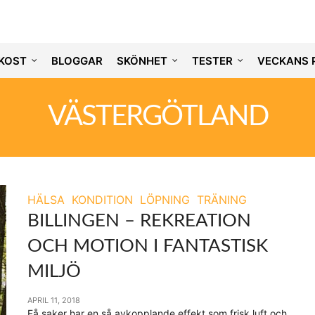
KOST
BLOGGAR
SKÖNHET
TESTER
VECKANS 
VÄSTERGÖTLAND
HÄLSA
KONDITION
LÖPNING
TRÄNING
BILLINGEN – REKREATION
OCH MOTION I FANTASTISK
MILJÖ
APRIL 11, 2018
Få saker har en så avkopplande effekt som frisk luft och