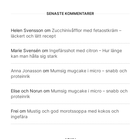
SENASTE KOMMENTARER
Helen Svensson
om
Zucchinivåfflor med fetaostkräm –
läckert och lätt recept
Marie Svensén
om
Ingefärsshot med citron – Hur länge
kan man hålla sig stark
Anna Jonasson
om
Mumsig mugcake i micro – snabb och
proteinrik
Elise och Norun
om
Mumsig mugcake i micro – snabb och
proteinrik
Frei
om
Mustig och god morotssoppa med kokos och
ingefära