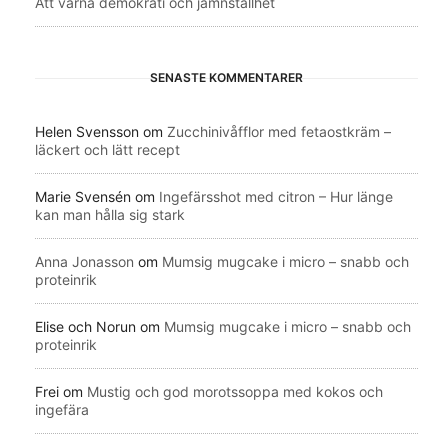
Att värna demokrati och jämnställhet
SENASTE KOMMENTARER
Helen Svensson
om
Zucchinivåfflor med fetaostkräm –
läckert och lätt recept
Marie Svensén
om
Ingefärsshot med citron – Hur länge
kan man hålla sig stark
Anna Jonasson
om
Mumsig mugcake i micro – snabb och
proteinrik
Elise och Norun
om
Mumsig mugcake i micro – snabb och
proteinrik
Frei
om
Mustig och god morotssoppa med kokos och
ingefära