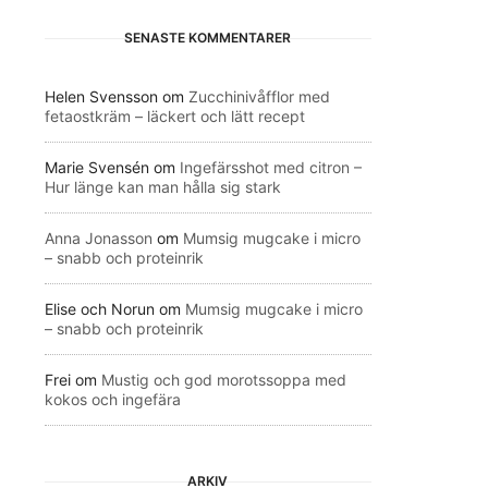
SENASTE KOMMENTARER
Helen Svensson
om
Zucchinivåfflor med
fetaostkräm – läckert och lätt recept
Marie Svensén
om
Ingefärsshot med citron –
Hur länge kan man hålla sig stark
Anna Jonasson
om
Mumsig mugcake i micro
– snabb och proteinrik
Elise och Norun
om
Mumsig mugcake i micro
– snabb och proteinrik
Frei
om
Mustig och god morotssoppa med
kokos och ingefära
ARKIV