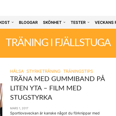
KOST
BLOGGAR
SKÖNHET
TESTER
VECKANS 
TRÄNING I FJÄLLSTUGA
HÄLSA
STYRKETRÄNING
TRÄNINGSTIPS
TRÄNA MED GUMMIBAND PÅ
LITEN YTA – FILM MED
STUGSTYRKA
MARS 1, 2017
Sportlovsveckan är kanske något du förknippar med