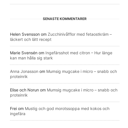
SENASTE KOMMENTARER
Helen Svensson
om
Zucchinivåfflor med fetaostkräm –
läckert och lätt recept
Marie Svensén
om
Ingefärsshot med citron – Hur länge
kan man hålla sig stark
Anna Jonasson
om
Mumsig mugcake i micro – snabb och
proteinrik
Elise och Norun
om
Mumsig mugcake i micro – snabb och
proteinrik
Frei
om
Mustig och god morotssoppa med kokos och
ingefära