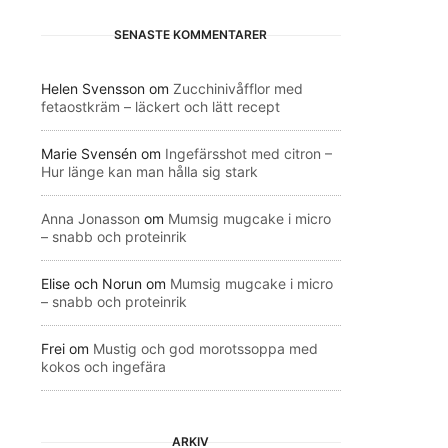
SENASTE KOMMENTARER
Helen Svensson
om
Zucchinivåfflor med
fetaostkräm – läckert och lätt recept
Marie Svensén
om
Ingefärsshot med citron –
Hur länge kan man hålla sig stark
Anna Jonasson
om
Mumsig mugcake i micro
– snabb och proteinrik
Elise och Norun
om
Mumsig mugcake i micro
– snabb och proteinrik
Frei
om
Mustig och god morotssoppa med
kokos och ingefära
ARKIV