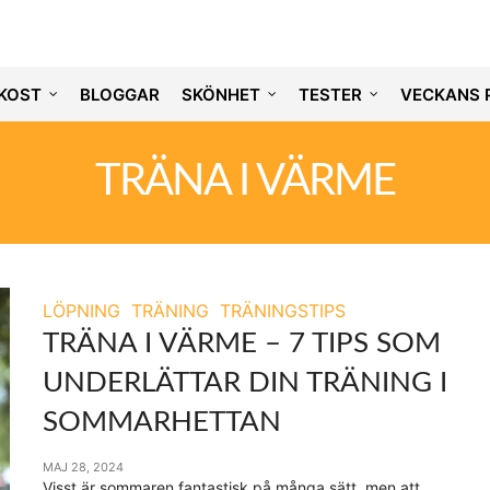
KOST
BLOGGAR
SKÖNHET
TESTER
VECKANS 
TRÄNA I VÄRME
LÖPNING
TRÄNING
TRÄNINGSTIPS
TRÄNA I VÄRME – 7 TIPS SOM
UNDERLÄTTAR DIN TRÄNING I
SOMMARHETTAN
MAJ 28, 2024
Visst är sommaren fantastisk på många sätt, men att