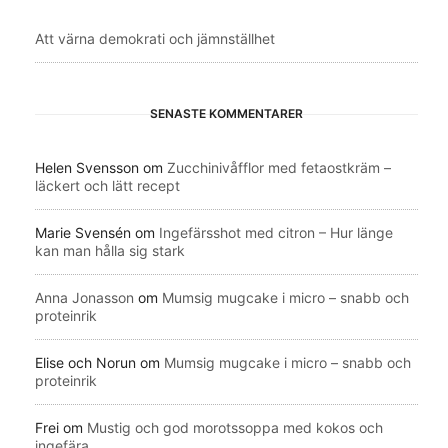
Att värna demokrati och jämnställhet
SENASTE KOMMENTARER
Helen Svensson
om
Zucchinivåfflor med fetaostkräm –
läckert och lätt recept
Marie Svensén
om
Ingefärsshot med citron – Hur länge
kan man hålla sig stark
Anna Jonasson
om
Mumsig mugcake i micro – snabb och
proteinrik
Elise och Norun
om
Mumsig mugcake i micro – snabb och
proteinrik
Frei
om
Mustig och god morotssoppa med kokos och
ingefära