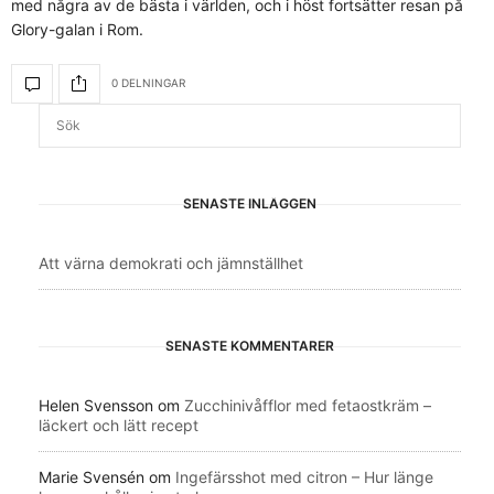
med några av de bästa i världen, och i höst fortsätter resan på
Glory-galan i Rom.
0 DELNINGAR
SENASTE INLÄGGEN
Att värna demokrati och jämnställhet
SENASTE KOMMENTARER
Helen Svensson
om
Zucchinivåfflor med fetaostkräm –
läckert och lätt recept
Marie Svensén
om
Ingefärsshot med citron – Hur länge