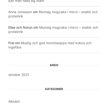
kan man hålla sig stark
Anna Jonasson
om
Mumsig mugcake i micro – snabb och
proteinrik
Elise och Norun
om
Mumsig mugcake i micro – snabb och
proteinrik
Frei
om
Mustig och god morotssoppa med kokos och
ingefära
ARKIV
oktober 2021
KATEGORIER
Allmänt