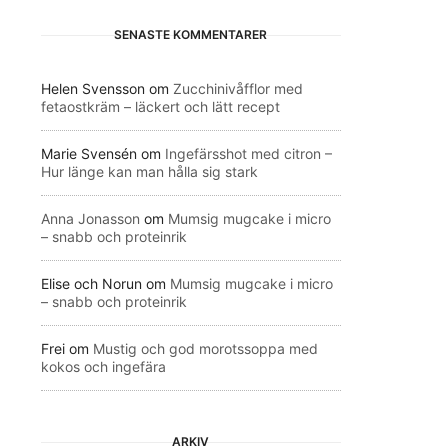
SENASTE KOMMENTARER
Helen Svensson
om
Zucchinivåfflor med
fetaostkräm – läckert och lätt recept
Marie Svensén
om
Ingefärsshot med citron –
Hur länge kan man hålla sig stark
Anna Jonasson
om
Mumsig mugcake i micro
– snabb och proteinrik
Elise och Norun
om
Mumsig mugcake i micro
– snabb och proteinrik
Frei
om
Mustig och god morotssoppa med
kokos och ingefära
ARKIV