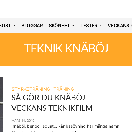
KOST
BLOGGAR
SKÖNHET
TESTER
VECKANS 
TEKNIK KNÄBÖJ
STYRKETRÄNING
TRÄNING
SÅ GÖR DU KNÄBÖJ –
VECKANS TEKNIKFILM
MARS 14, 2019
Knäböj, benböj, squat… kär basövning har många namn.