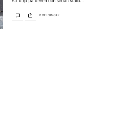
Att böja på benen och sedan ställa…
0 DELNINGAR