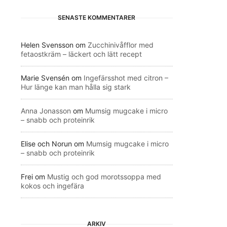
SENASTE KOMMENTARER
Helen Svensson
om
Zucchinivåfflor med
fetaostkräm – läckert och lätt recept
Marie Svensén
om
Ingefärsshot med citron –
Hur länge kan man hålla sig stark
Anna Jonasson
om
Mumsig mugcake i micro
– snabb och proteinrik
Elise och Norun
om
Mumsig mugcake i micro
– snabb och proteinrik
Frei
om
Mustig och god morotssoppa med
kokos och ingefära
ARKIV