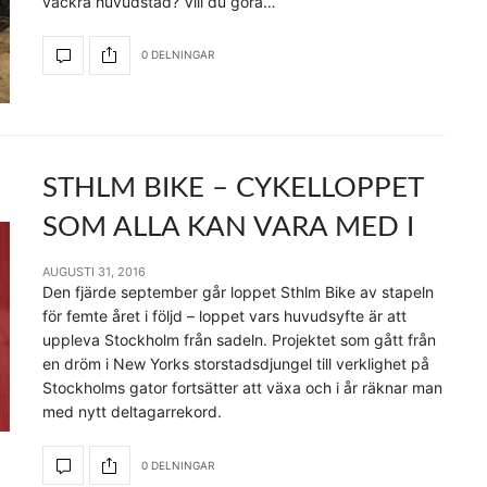
vackra huvudstad? Vill du göra…
0 DELNINGAR
STHLM BIKE – CYKELLOPPET
SOM ALLA KAN VARA MED I
AUGUSTI 31, 2016
Den fjärde september går loppet Sthlm Bike av stapeln
för femte året i följd – loppet vars huvudsyfte är att
uppleva Stockholm från sadeln. Projektet som gått från
en dröm i New Yorks storstadsdjungel till verklighet på
Stockholms gator fortsätter att växa och i år räknar man
med nytt deltagarrekord.
0 DELNINGAR