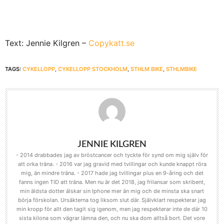
Text: Jennie Kilgren –
Copykatt.se
TAGS:
CYKELLOPP
,
CYKELLOPP STOCKHOLM
,
STHLM BIKE
,
STHLMBIKE
JENNIE KILGREN
- 2014 drabbades jag av bröstcancer och tyckte för synd om mig själv för
att orka träna. - 2016 var jag gravid med tvillingar och kunde knappt röra
mig, än mindre träna. - 2017 hade jag tvillingar plus en 9-åring och det
fanns ingen TID att träna. Men nu är det 2018, jag frilansar som skribent,
min äldsta dotter älskar sin Iphone mer än mig och de minsta ska snart
börja förskolan. Ursäkterna tog liksom slut där. Självklart respekterar jag
min kropp för allt den tagit sig igenom, men jag respekterar inte de där 10
sista kilona som vägrar lämna den, och nu ska dom alltså bort. Det vore