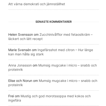
Att värna demokrati och jämnställhet
SENASTE KOMMENTARER
Helen Svensson
om
Zucchinivåfflor med fetaostkräm –
läckert och lätt recept
Marie Svensén
om
Ingefärsshot med citron – Hur länge
kan man hålla sig stark
Anna Jonasson
om
Mumsig mugcake i micro – snabb och
proteinrik
Elise och Norun
om
Mumsig mugcake i micro – snabb och
proteinrik
Frei
om
Mustig och god morotssoppa med kokos och
ingefära