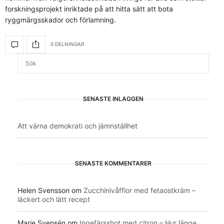
forskningsprojekt inriktade på att hitta sätt att bota
ryggmärgsskador och förlamning.
0 DELNINGAR
SENASTE INLÄGGEN
Att värna demokrati och jämnställhet
SENASTE KOMMENTARER
Helen Svensson
om
Zucchinivåfflor med fetaostkräm –
läckert och lätt recept
Marie Svensén
om
Ingefärsshot med citron – Hur länge