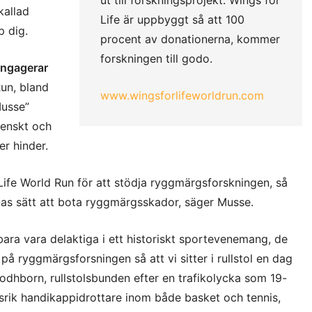
kallad
Life är uppbyggt så att 100
p dig.
procent av donationerna, kommer
forskningen till godo.
 engagerar
Run, bland
www.wingsforlifeworldrun.com
Musse”
enskt och
er hinder.
r Life World Run för att stödja ryggmärgsforskningen, så
as sätt att bota ryggmärgsskador, säger Musse.
ara vara delaktiga i ett historiskt sportevenemang, de
 på ryggmärgsforsningen så att vi sitter i rullstol en dag
odhborn, rullstolsbunden efter en trafikolycka som 19-
rik handikappidrottare inom både basket och tennis,