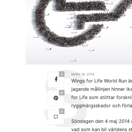
MARS 18, 2014
0
Wings for Life World Run är
jagande mållinjen hinner ik
0
for Life som stöttar forskni
ryggmärgsskador och förl
0
Söndagen den 4 maj 2014 
vad som kan bli världens st