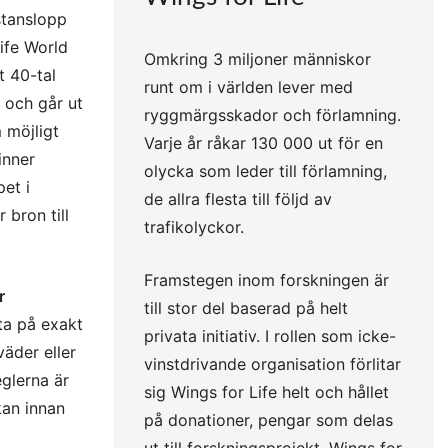
stanslopp
ife World
Omkring 3 miljoner människor
t 40-tal
runt om i världen lever med
t och går ut
ryggmärgsskador och förlamning.
 möjligt
Varje år råkar 130 000 ut för en
inner
olycka som leder till förlamning,
pet i
de allra flesta till följd av
 bron till
trafikolyckor.
Framstegen inom forskningen är
r
till stor del baserad på helt
ta på exakt
privata initiativ. I rollen som icke-
äder eller
vinstdrivande organisation förlitar
eglerna är
sig Wings for Life helt och hållet
kan innan
på donationer, pengar som delas
ut till forskningsprojekt. Wings for