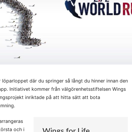
 löparloppet där du springer så långt du hinner innan den
app. Initiativet kommer från välgörenhetsstiftelsen Wings
ngsprojekt inriktade på att hitta sätt att bota
amning.
arrangeras
örsta och i
Wings for Life