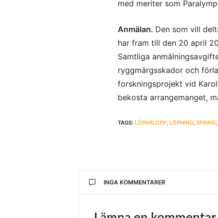
med meriter som Paralympi
Anmälan.
Den som vill delt
har fram till den 20 april 
Samtliga anmälningsavgifter
ryggmärgsskador och förlam
forskningsprojekt vid Karol
bekosta arrangemanget, mar
TAGS:
LÖPARLOPP
,
LÖPNING
,
SPRING
INGA KOMMENTARER
Lämna en kommentar