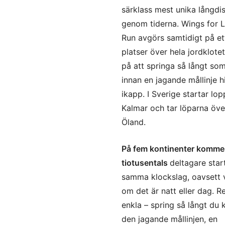
särklass mest unika långdi
genom tiderna. Wings for L
Run avgörs samtidigt på et
platser över hela jordklote
på att springa så långt som
innan en jagande mållinje h
ikapp. I Sverige startar lop
Kalmar och tar löparna över
Öland.
På fem kontinenter komme
tiotusentals
deltagare star
samma klockslag, oavsett v
om det är natt eller dag. R
enkla – spring så långt du 
den jagande mållinjen, en