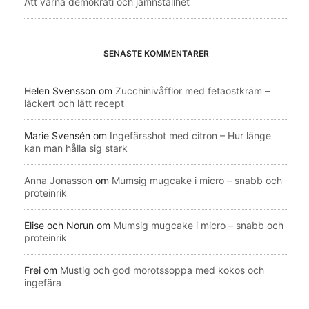
Att värna demokrati och jämnställhet
SENASTE KOMMENTARER
Helen Svensson
om
Zucchinivåfflor med fetaostkräm –
läckert och lätt recept
Marie Svensén
om
Ingefärsshot med citron – Hur länge
kan man hålla sig stark
Anna Jonasson
om
Mumsig mugcake i micro – snabb och
proteinrik
Elise och Norun
om
Mumsig mugcake i micro – snabb och
proteinrik
Frei
om
Mustig och god morotssoppa med kokos och
ingefära