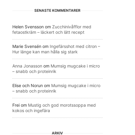
SENASTE KOMMENTARER
Helen Svensson
om
Zucchinivåfflor med
fetaostkräm – läckert och lätt recept
Marie Svensén
om
Ingefärsshot med citron –
Hur länge kan man hålla sig stark
Anna Jonasson
om
Mumsig mugcake i micro
– snabb och proteinrik
Elise och Norun
om
Mumsig mugcake i micro
– snabb och proteinrik
Frei
om
Mustig och god morotssoppa med
kokos och ingefära
ARKIV