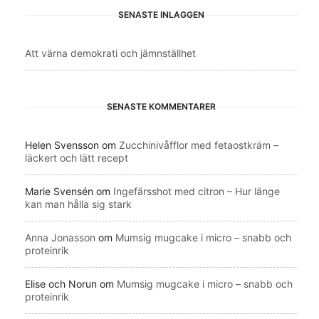
SENASTE INLÄGGEN
Att värna demokrati och jämnställhet
SENASTE KOMMENTARER
Helen Svensson
om
Zucchinivåfflor med fetaostkräm –
läckert och lätt recept
Marie Svensén
om
Ingefärsshot med citron – Hur länge
kan man hålla sig stark
Anna Jonasson
om
Mumsig mugcake i micro – snabb och
proteinrik
Elise och Norun
om
Mumsig mugcake i micro – snabb och
proteinrik