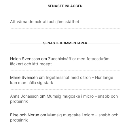
SENASTE INLÄGGEN
Att värna demokrati och jämnställhet
SENASTE KOMMENTARER
Helen Svensson
om
Zucchinivåfflor med fetaostkräm –
läckert och lätt recept
Marie Svensén
om
Ingefärsshot med citron – Hur länge
kan man hålla sig stark
Anna Jonasson
om
Mumsig mugcake i micro – snabb och
proteinrik
Elise och Norun
om
Mumsig mugcake i micro – snabb och
proteinrik