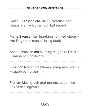
SENASTE KOMMENTARER
Helen Svensson
om
Zucchinivåfflor med
fetaostkräm – läckert och lätt recept
Marie Svensén
om
Ingefärsshot med citron –
Hur länge kan man hålla sig stark
Anna Jonasson
om
Mumsig mugcake i micro
– snabb och proteinrik
Elise och Norun
om
Mumsig mugcake i micro
– snabb och proteinrik
Frei
om
Mustig och god morotssoppa med
kokos och ingefära
ARKIV