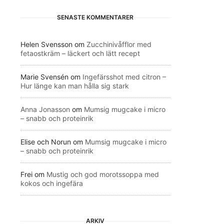
SENASTE KOMMENTARER
Helen Svensson
om
Zucchinivåfflor med
fetaostkräm – läckert och lätt recept
Marie Svensén
om
Ingefärsshot med citron –
Hur länge kan man hålla sig stark
Anna Jonasson
om
Mumsig mugcake i micro
– snabb och proteinrik
Elise och Norun
om
Mumsig mugcake i micro
– snabb och proteinrik
Frei
om
Mustig och god morotssoppa med
kokos och ingefära
ARKIV