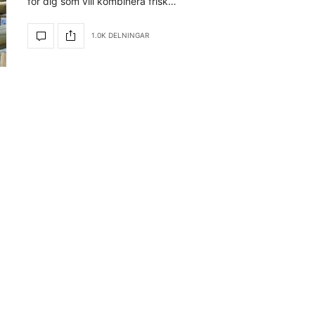
för dig som vill kombinera frisk…
1.0K DELNINGAR