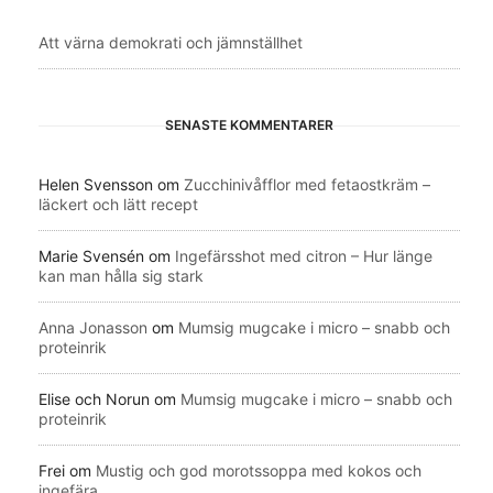
Att värna demokrati och jämnställhet
SENASTE KOMMENTARER
Helen Svensson
om
Zucchinivåfflor med fetaostkräm –
läckert och lätt recept
Marie Svensén
om
Ingefärsshot med citron – Hur länge
kan man hålla sig stark
Anna Jonasson
om
Mumsig mugcake i micro – snabb och
proteinrik
Elise och Norun
om
Mumsig mugcake i micro – snabb och
proteinrik
Frei
om
Mustig och god morotssoppa med kokos och
ingefära