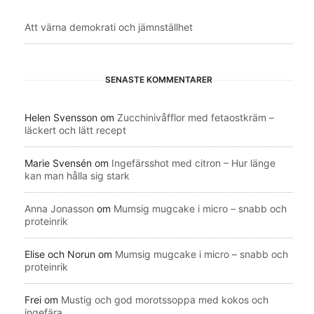
Att värna demokrati och jämnställhet
SENASTE KOMMENTARER
Helen Svensson
om
Zucchinivåfflor med fetaostkräm –
läckert och lätt recept
Marie Svensén
om
Ingefärsshot med citron – Hur länge
kan man hålla sig stark
Anna Jonasson
om
Mumsig mugcake i micro – snabb och
proteinrik
Elise och Norun
om
Mumsig mugcake i micro – snabb och
proteinrik
Frei
om
Mustig och god morotssoppa med kokos och
ingefära