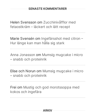
SENASTE KOMMENTARER
Helen Svensson
om
Zucchinivåfflor med
fetaostkräm – läckert och lätt recept
Marie Svensén
om
Ingefärsshot med citron –
Hur länge kan man hålla sig stark
Anna Jonasson
om
Mumsig mugcake i micro
– snabb och proteinrik
Elise och Norun
om
Mumsig mugcake i micro
– snabb och proteinrik
Frei
om
Mustig och god morotssoppa med
kokos och ingefära
ARKIV