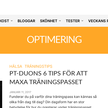
KOST
BLOGGAR
SKÖNHET
TESTER
VECKANS 
OPTIMERING
HÄLSA
TRÄNINGSTIPS
PT-DUONS 6 TIPS FÖR ATT
MAXA TRÄNINGSPASSET
JANUARI 11, 2017
Funderar du på varför dina träningspass kan kännas så
olika från dag till dag? Din dagsform har en stor
betydelse för hur du presterar under träningspasset.