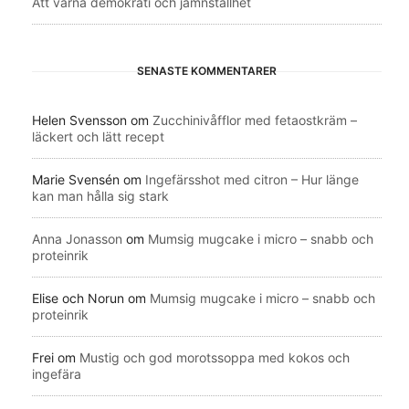
Att värna demokrati och jämnställhet
SENASTE KOMMENTARER
Helen Svensson
om
Zucchinivåfflor med fetaostkräm –
läckert och lätt recept
Marie Svensén
om
Ingefärsshot med citron – Hur länge
kan man hålla sig stark
Anna Jonasson
om
Mumsig mugcake i micro – snabb och
proteinrik
Elise och Norun
om
Mumsig mugcake i micro – snabb och
proteinrik
Frei
om
Mustig och god morotssoppa med kokos och
ingefära