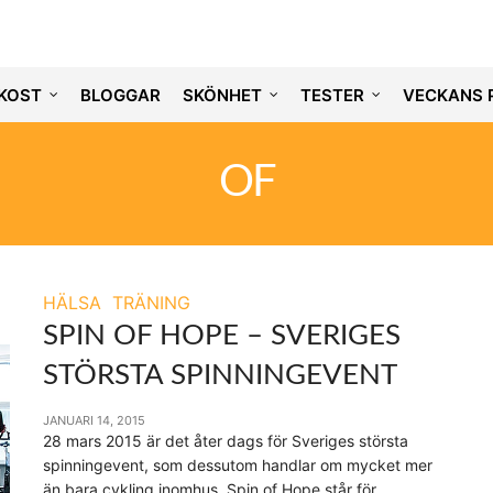
KOST
BLOGGAR
SKÖNHET
TESTER
VECKANS 
OF
HÄLSA
TRÄNING
SPIN OF HOPE – SVERIGES
STÖRSTA SPINNINGEVENT
JANUARI 14, 2015
28 mars 2015 är det åter dags för Sveriges största
spinningevent, som dessutom handlar om mycket mer
än bara cykling inomhus. Spin of Hope står för