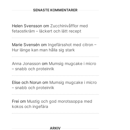
SENASTE KOMMENTARER
Helen Svensson
om
Zucchinivåfflor med
fetaostkräm – läckert och lätt recept
Marie Svensén
om
Ingefärsshot med citron –
Hur länge kan man hålla sig stark
Anna Jonasson
om
Mumsig mugcake i micro
– snabb och proteinrik
Elise och Norun
om
Mumsig mugcake i micro
– snabb och proteinrik
Frei
om
Mustig och god morotssoppa med
kokos och ingefära
ARKIV