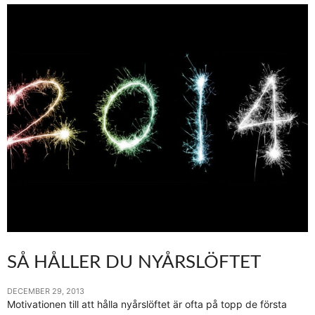
SÅ HÅLLER DU NYÅRSLÖFTET
DECEMBER 29, 2013
Motivationen till att hålla nyårslöftet är ofta på topp de första