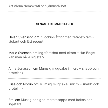
Att värna demokrati och jämnställhet
SENASTE KOMMENTARER
Helen Svensson
om
Zucchinivåfflor med fetaostkräm –
läckert och lätt recept
Marie Svensén
om
Ingefärsshot med citron – Hur länge
kan man hålla sig stark
Anna Jonasson
om
Mumsig mugcake i micro – snabb och
proteinrik
Elise och Norun
om
Mumsig mugcake i micro – snabb och
proteinrik
Frei
om
Mustig och god morotssoppa med kokos och
ingefära