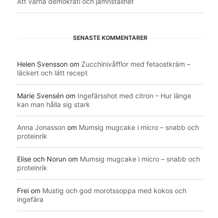
Att värna demokrati och jämnställhet
SENASTE KOMMENTARER
Helen Svensson
om
Zucchinivåfflor med fetaostkräm –
läckert och lätt recept
Marie Svensén
om
Ingefärsshot med citron – Hur länge
kan man hålla sig stark
Anna Jonasson
om
Mumsig mugcake i micro – snabb och
proteinrik
Elise och Norun
om
Mumsig mugcake i micro – snabb och
proteinrik
Frei
om
Mustig och god morotssoppa med kokos och
ingefära