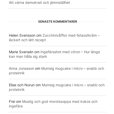
Att värna demokrati och jämnställhet
SENASTE KOMMENTARER
Helen Svensson
om
Zucchinivåfflor med fetaostkräm –
läckert och lätt recept
Marie Svensén
om
Ingefärsshot med citron – Hur länge
kan man hålla sig stark
Anna Jonasson
om
Mumsig mugcake i micro – snabb och
proteinrik
Elise och Norun
om
Mumsig mugcake i micro – snabb och
proteinrik
Frei
om
Mustig och god morotssoppa med kokos och
ingefära