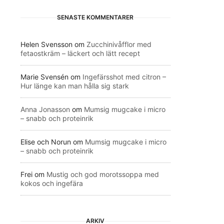
SENASTE KOMMENTARER
Helen Svensson
om
Zucchinivåfflor med
fetaostkräm – läckert och lätt recept
Marie Svensén
om
Ingefärsshot med citron –
Hur länge kan man hålla sig stark
Anna Jonasson
om
Mumsig mugcake i micro
– snabb och proteinrik
Elise och Norun
om
Mumsig mugcake i micro
– snabb och proteinrik
Frei
om
Mustig och god morotssoppa med
kokos och ingefära
ARKIV