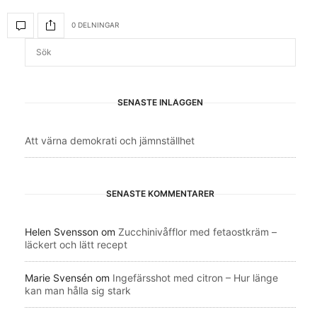
0 DELNINGAR
SENASTE INLÄGGEN
Att värna demokrati och jämnställhet
SENASTE KOMMENTARER
Helen Svensson
om
Zucchinivåfflor med fetaostkräm –
läckert och lätt recept
Marie Svensén
om
Ingefärsshot med citron – Hur länge
kan man hålla sig stark