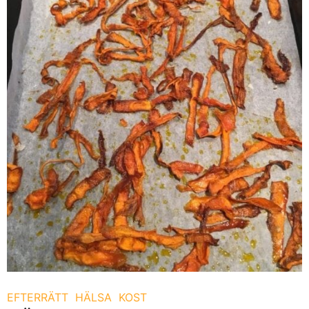
EFTERRÄTT
HÄLSA
KOST